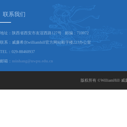
联系我们
地址：陕西省西安市友谊西路127号 邮编：710072
联系：威廉希尔williamhill官方网站毅字楼223办公室
TEL：029-88460937
邮箱：
minhang@nwpu.edu.cn
版权所有 ©WilliamHill·威