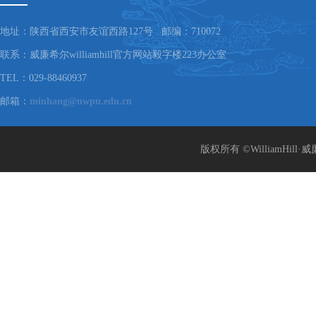
地址：陕西省西安市友谊西路127号 邮编：710072
联系：威廉希尔williamhill官方网站毅字楼223办公室
TEL：029-88460937
邮箱：
minhang@nwpu.edu.cn
版权所有 ©WilliamHill·威