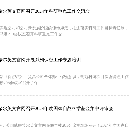
希尔英文官网召开2024年科研重点工作交流会
实现公司和公司新发展阶段的使命愿景，推进落实科研工作目标责任制，
慧港210会议室召开科研重点工作交...
希尔英文官网开展系列保密工作专题培训
新《保密法》，提高公司全体师生保密意识，规范科研项目保密管理工作，公
205会议室召开了保...
希尔英文官网召开2024年度国家自然科学基金集中评审会
上午，英国威廉希尔英文官网在毅字楼205会议室组织召开了2024年度国