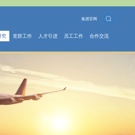
集团官网
研究
党群工作
人才引进
员工工作
合作交流