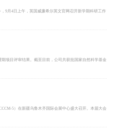
务，9月4日上午，英国威廉希尔英文官网召开新学期科研工作
中受理期项目评审结果。截至目前，公司共获批国家自然科学基金
（CCCM-5）在新疆乌鲁木齐国际会展中心盛大召开。本届大会