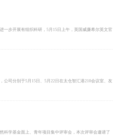
进一步开展有组织科研，5月15日上午，英国威廉希尔英文官
司分别于5月15日、5月22日在太仓智汇港210会议室、友
家自然科学基金面上、青年项目集中评审会，本次评审会邀请了