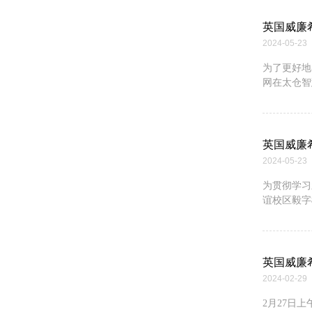
英国威廉
2024-05-23
为了更好地
网在太仓智
英国威廉
2024-05-23
为贯彻学习
谊校区毅字楼
英国威廉
2024-02-29
2月27日