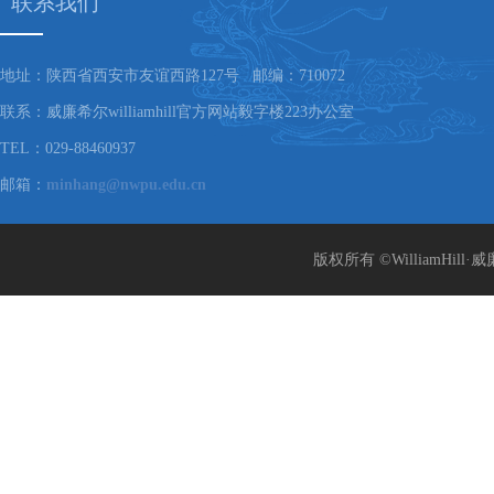
联系我们
地址：陕西省西安市友谊西路127号 邮编：710072
联系：威廉希尔williamhill官方网站毅字楼223办公室
TEL：029-88460937
邮箱：
minhang@nwpu.edu.cn
版权所有 ©WilliamHill·威