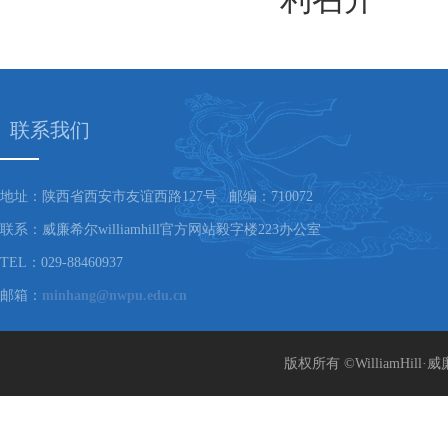
联系我们
地址：陕西省西安市友谊西路127号 邮编：710072
联系：威廉希尔williamhill官方网站毅字楼223办公室
TEL：029-88460937
邮箱：
minhang@nwpu.edu.cn
版权所有 ©WilliamHill·威