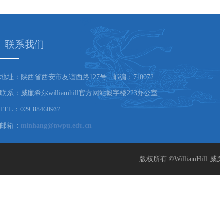
联系我们
地址：陕西省西安市友谊西路127号 邮编：710072
联系：威廉希尔williamhill官方网站毅字楼223办公室
TEL：029-88460937
邮箱：
minhang@nwpu.edu.cn
版权所有 ©WilliamHill·威