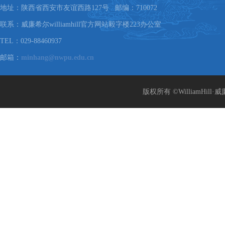
地址：陕西省西安市友谊西路127号 邮编：710072
联系：威廉希尔williamhill官方网站毅字楼223办公室
TEL：029-88460937
邮箱：
minhang@nwpu.edu.cn
版权所有 ©WilliamHill·威